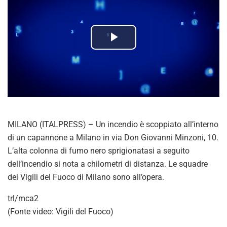
P
l
a
y
MILANO (ITALPRESS) – Un incendio è scoppiato all’interno
V
di un capannone a Milano in via Don Giovanni Minzoni, 10.
L’alta colonna di fumo nero sprigionatasi a seguito
i
dell’incendio si nota a chilometri di distanza. Le squadre
dei Vigili del Fuoco di Milano sono all’opera.
d
trl/mca2
e
(Fonte video: Vigili del Fuoco)