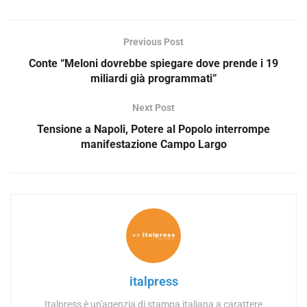
o
Previous Post
Conte “Meloni dovrebbe spiegare dove prende i 19
miliardi già programmati”
Next Post
Tensione a Napoli, Potere al Popolo interrompe
manifestazione Campo Largo
italpress
Italpress è un'agenzia di stampa italiana a carattere