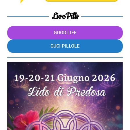
LivePills
GOOD LIFE
CUCI PILLOLE