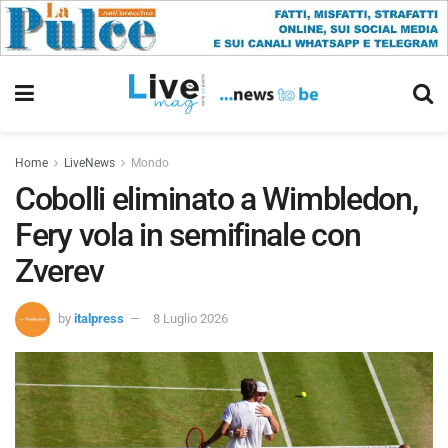
Home
LiveNews
Mondo
Cobolli eliminato a Wimbledon,
Fery vola in semifinale con
Zverev
by
italpress
8 Luglio 2026