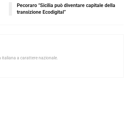
Pecoraro “Sicilia può diventare capitale della
transizione Ecodigital”
 italiana a carattere nazionale.