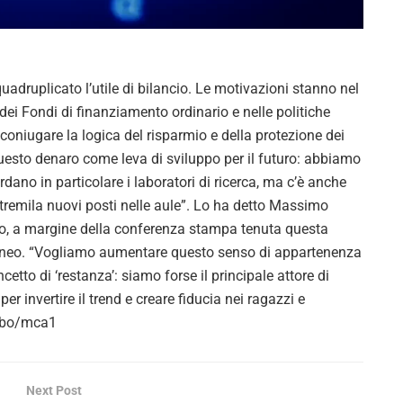
V
i
uplicato l’utile di bilancio. Le motivazioni stanno nel
d
ei Fondi di finanziamento ordinario e nelle politiche
coniugare la logica del risparmio e della protezione dei
e
 questo denaro come leva di sviluppo per il futuro: abbiamo
o
ano in particolare i laboratori di ricerca, ma c’è anche
 tremila nuovi posti nelle aule”. Lo ha detto Massimo
ermo, a margine della conferenza stampa tenuta questa
Ateneo. “Vogliamo aumentare questo senso di appartenenza
ncetto di ‘restanza’: siamo forse il principale attore di
er invertire il trend e creare fiducia nei ragazzi e
/vbo/mca1
Next Post