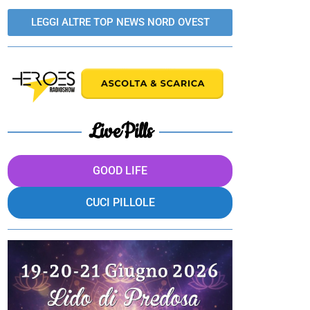
LEGGI ALTRE TOP NEWS NORD OVEST
LivePills
GOOD LIFE
CUCI PILLOLE