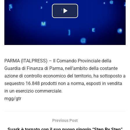
P
l
a
y
PARMA (ITALPRESS) – Il Comando Provinciale della
V
Guardia di Finanza di Parma, nell’ambito della costante
azione di controllo economico del territorio, ha sottoposto a
i
sequestro 16.848 prodotti non a norma, esposti in vendita
in un esercizio commerciale.
d
mgg/gtr
e
o
Previous Post
Suark è tornato con il suo nuovo singolo “Step By Step”