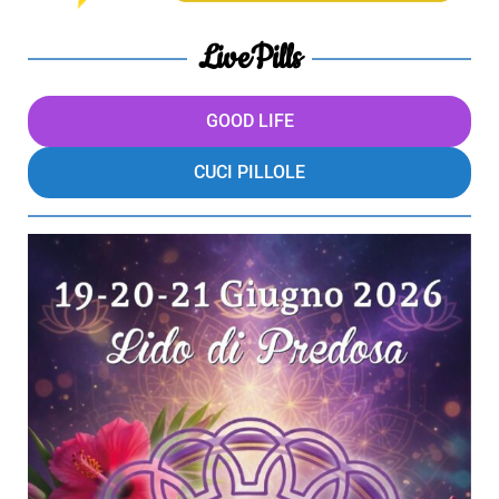
LivePills
GOOD LIFE
CUCI PILLOLE