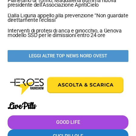
Planetario di Torino, Maddalena Bumma nuova
presidente dell’Associazione ApritiCielo
Dalla Liguria appello alla prevenzione “Non guardate
direttamente l’eclissi”
Interventi di protesi di anca e ginocchio, a Genova
modello SSD per le dimissioni entro 24 ore
LEGGI ALTRE TOP NEWS NORD OVEST
LivePills
GOOD LIFE