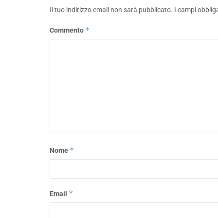
Il tuo indirizzo email non sarà pubblicato.
I campi obblig
*
Commento
*
Nome
*
Email