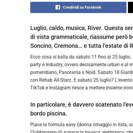
Condividi su Facebook
Luglio, caldo, musica, River. Questa s
di vista grammaticale, riassume però be
Soncino, Cremona… e tutta l’estate di 
Ecco cosa si balla da sabato 11 fino al 25 luglio
party è Industry, ovvero decisamente urban e al 
pomeridiano, Panorama x Noid. Sabato 18 Giardi
con Rehab All-Starz. E sabato 25 luglio? L’event
TikTok e Instagram riesce a mettere insieme ironi
In particolare, è davvero scatenato l’ev
bordo piscina.
Piace la formula easy (donna omaggio in lista, u
Clubbingapp.it) e piace la musica, elettronica, 