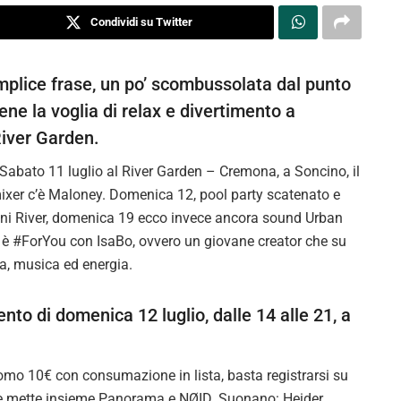
Condividi su Twitter
emplice frase, un po’ scombussolata dal punto
ne la voglia di relax e divertimento a
River Garden.
. Sabato 11 luglio al River Garden – Cremona, a Soncino, il
mixer c’è Maloney. Domenica 12, pool party scatenato e
ni River, domenica 19 ecco invece ancora sound Urban
o è #ForYou con IsaBo, ovvero un giovane creator che su
a, musica ed energia.
ento di domenica 12 luglio, dalle 14 alle 21, a
omo 10€ con consumazione in lista, basta registrarsi su
che mette insieme Panorama e NØID. Suonano: Heider,