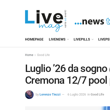
HOMEPAGE
LIVENEWS
LIVEPILLS
LIVEP
Home
Good Life
Luglio ’26 da sogno
Cremona 12/7 pool 
by
Lorenzo Tiezzi
6 Luglio 2026
in
Good Life