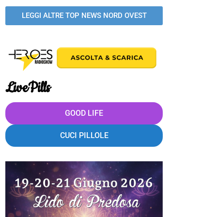
LEGGI ALTRE TOP NEWS NORD OVEST
LivePills
GOOD LIFE
CUCI PILLOLE