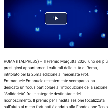
P
l
a
y
ROMA (ITALPRESS) – Il Premio Margutta 2026, uno dei più
V
prestigiosi appuntamenti culturali della città di Roma,
intitolato per la 25ma edizione al mecenate Prof.
i
Emmanuele Emanuele recentemente scomparso, ha
dedicato un focus particolare all’introduzione della sezione
d
“Solidarietà” fra le categorie destinatarie del
riconoscimento. Il premio per l’inedita sezione focalizzata
e
sull’aiuto ai meno fortunati è andato alla Fondazione Terzo