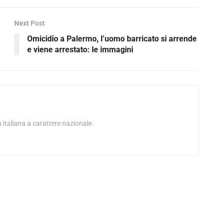
Next Post
Omicidio a Palermo, l’uomo barricato si arrende
e viene arrestato: le immagini
 italiana a carattere nazionale.