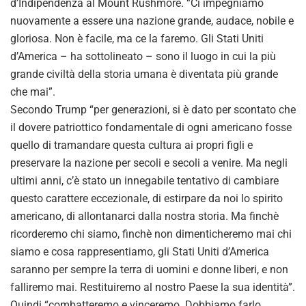
d’Indipendenza al Mount Rushmore. “Ci impegniamo
nuovamente a essere una nazione grande, audace, nobile e
gloriosa. Non è facile, ma ce la faremo. Gli Stati Uniti
d’America – ha sottolineato – sono il luogo in cui la più
grande civiltà della storia umana è diventata più grande
che mai”.
Secondo Trump “per generazioni, si è dato per scontato che
il dovere patriottico fondamentale di ogni americano fosse
quello di tramandare questa cultura ai propri figli e
preservare la nazione per secoli e secoli a venire. Ma negli
ultimi anni, c’è stato un innegabile tentativo di cambiare
questo carattere eccezionale, di estirpare da noi lo spirito
americano, di allontanarci dalla nostra storia. Ma finchè
ricorderemo chi siamo, finchè non dimenticheremo mai chi
siamo e cosa rappresentiamo, gli Stati Uniti d’America
saranno per sempre la terra di uomini e donne liberi, e non
falliremo mai. Restituiremo al nostro Paese la sua identità”.
Quindi “combatteremo e vinceremo. Dobbiamo farlo.