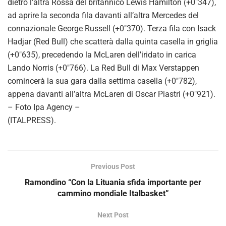
dietro l’altra Rossa del britannico Lewis Hamilton (+0″347),
ad aprire la seconda fila davanti all’altra Mercedes del
connazionale George Russell (+0″370). Terza fila con Isack
Hadjar (Red Bull) che scatterà dalla quinta casella in griglia
(+0″635), precedendo la McLaren dell’iridato in carica
Lando Norris (+0″766). La Red Bull di Max Verstappen
comincerà la sua gara dalla settima casella (+0″782),
appena davanti all’altra McLaren di Oscar Piastri (+0″921).
– Foto Ipa Agency –
(ITALPRESS).
Previous Post
Ramondino “Con la Lituania sfida importante per
cammino mondiale Italbasket”
Next Post