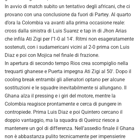
In avvio di match subito un tentativo degli africani, che ci
provano con una conclusione da fuori di Partey. Al quarto
d’ora la Colombia va avanti alla prima occasione reale:
cross dalla sinistra di Luis Suarez e tap in di Jhon Arias
che infila Ati Zigi per l’1-0 al 14′. Ritmi non esageratamente
sostenuti, con i sudamericani vicini al 2-0 prima con Luis
Diaz e poi con Mojica nel finale di frazione.
In apertura di secondo tempo Rios crea scompiglio nella
trequarti ghanese e Puerta impegna Ati Zigi al 50′. Dopo il
cooling break entrambi gli allenatori optano per alcune
sostituzioni e le squadre inevitabilmente si allungano. Il
Ghana alza il pressing e i giri del motore, mentre la
Colombia reagisce prontamente e cerca di pungere in
contropiede. Prima Luis Diaz e poi Quintero cercano il
doppio vantaggio, ma la squadra di Queiroz riesce a
mantenere un gol di differenza. Nell’assedio finale il Ghana
non è abbastanza pulito tecnicamente per impensierire