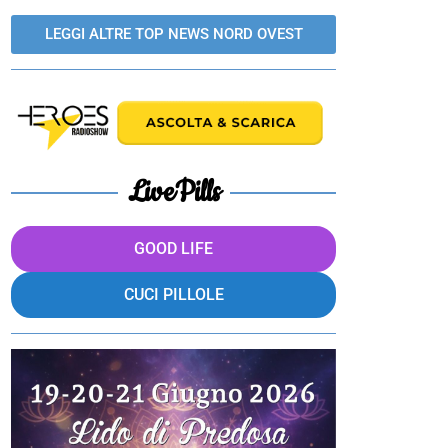
LEGGI ALTRE TOP NEWS NORD OVEST
LivePills
GOOD LIFE
CUCI PILLOLE