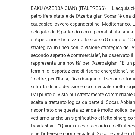
BAKU (AZERBAIGIAN) (ITALPRESS) – L’acquisizione
petrolifera statale dell’Azerbaigian Socar “è una d
caucasico, ovvero espandersi nel Mediterraneo. 
delegato di IP, parlando con i giornalisti italiani 
un’operazione finalizzata lo scorso 8 maggio. “Cre
strategica, in linea con la visione strategica dell
secondo aspetto è commerciale”, ha osservato il C
rappresenta una novità” per l’Azerbaigian. “E’ un 
termini di esportazione di risorse energetiche”, h
“Inoltre, per l’Italia, l’Azerbaigian è il secondo for
si tratta di una decisione commerciale molto logic
Dal punto di vista più strettamente commerciale del
scelta altrettanto logica da parte di Socar. Abb
riscontrato che questa azienda è molto solida, be
vediamo anche un significativo effetto sinergico 
Davitashvili. “Quindi questo accordo è nell’interes
è nell’interesse commerciale di Socar e anche di I