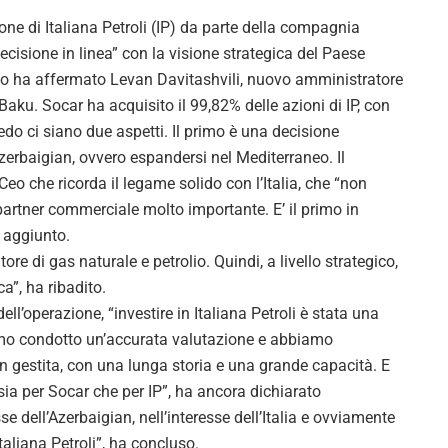
 di Italiana Petroli (IP) da parte della compagnia
ecisione in linea” con la visione strategica del Paese
Lo ha affermato Levan Davitashvili, nuovo amministratore
a Baku. Socar ha acquisito il 99,82% delle azioni di IP, con
do ci siano due aspetti. Il primo è una decisione
’Azerbaigian, ovvero espandersi nel Mediterraneo. Il
eo che ricorda il legame solido con l’Italia, che “non
partner commerciale molto importante. E’ il primo in
a aggiunto.
nitore di gas naturale e petrolio. Quindi, a livello strategico,
a”, ha ribadito.
l’operazione, “investire in Italiana Petroli è stata una
iamo condotto un’accurata valutazione e abbiamo
n gestita, con una lunga storia e una grande capacità. E
sia per Socar che per IP”, ha ancora dichiarato
se dell’Azerbaigian, nell’interesse dell’Italia e ovviamente
taliana Petroli”, ha concluso.