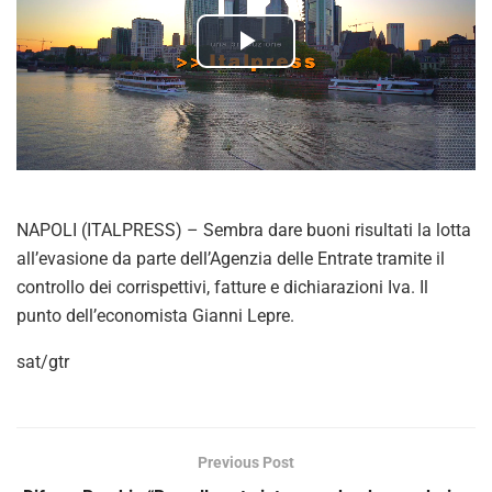
P
l
a
y
NAPOLI (ITALPRESS) – Sembra dare buoni risultati la lotta
V
all’evasione da parte dell’Agenzia delle Entrate tramite il
controllo dei corrispettivi, fatture e dichiarazioni Iva. Il
i
punto dell’economista Gianni Lepre.
d
sat/gtr
e
o
Previous Post