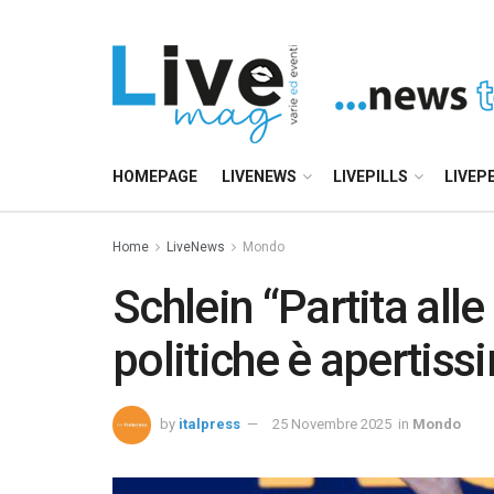
HOMEPAGE
LIVENEWS
LIVEPILLS
LIVEP
Home
LiveNews
Mondo
Schlein “Partita all
politiche è apertiss
by
italpress
25 Novembre 2025
in
Mondo