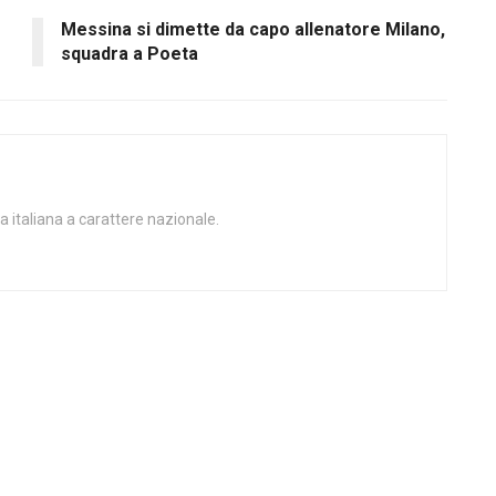
Messina si dimette da capo allenatore Milano,
squadra a Poeta
a italiana a carattere nazionale.