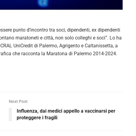
V
i
re punto d’incontro tra soci, dipendenti, ex dipendenti
d
contano maratoneti e città, non solo colleghi e soci”. Lo ha
CRAL UniCredit di Palermo, Agrigento e Caltanissetta, a
e
rafica che racconta la Maratona di Palermo 2014-2024.
o
Next Post
Influenza, dai medici appello a vaccinarsi per
proteggere i fragili