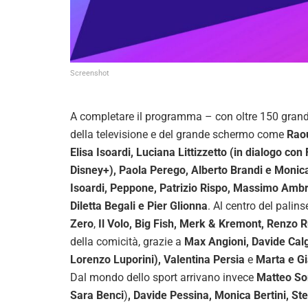
Screenshot
A completare il programma – con oltre 150 grandi
della televisione e del grande schermo come
Raou
Elisa Isoardi, Luciana Littizzetto (in dialogo con
Disney+),
Paola Perego, Alberto Brandi e Monica
Isoardi, Peppone, Patrizio Rispo, Massimo Ambro
Diletta Begali e Pier Glionna
. Al centro del pali
Zero
,
Il Volo, Big Fish, Merk & Kremont, Renzo R
della comicità, grazie a
Max Angioni, Davide Calg
Lorenzo Luporini), Valentina Persia
e
Marta e G
Dal mondo dello sport arrivano invece
Matteo So
Sara Benci
)
, Davide Pessina, Monica Bertini, Ste