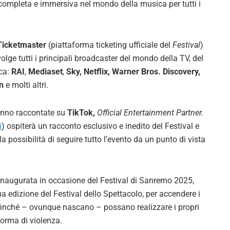
 completa e immersiva nel mondo della musica per tutti i
Ticketmaster
(piattaforma ticketing ufficiale del
Festival
)
lge tutti i principali broadcaster del mondo della TV, del
ica:
RAI
,
Mediaset
,
Sky, Netflix, Warner
Bros.
Discovery,
on
e molti altri.
anno raccontate su
TikTok,
Official Entertainment Partner.
i
) ospiterà un racconto esclusivo e inedito del Festival e
a possibilità di seguire tutto l’evento da un punto di vista
naugurata in occasione del Festival di Sanremo 2025,
ma edizione del Festival dello Spettacolo, per accendere i
, affinché – ovunque nascano – possano realizzare i propri
forma di violenza.