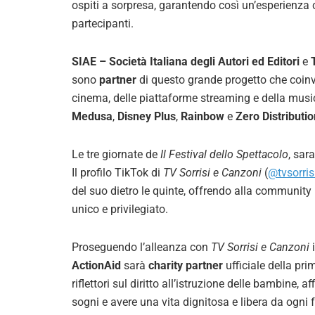
ospiti a sorpresa, garantendo così un’esperienza
partecipanti.
SIAE – Società Italiana degli Autori ed Editori
e
sono
partner
di questo grande progetto che coinvo
cinema, delle piattaforme streaming e della mus
Medusa
,
Disney Plus
,
Rainbow
e
Zero
Distributi
Le tre giornate de
Il Festival dello Spettacolo
, sar
Il profilo TikTok di
TV Sorrisi e Canzoni
(
@tvsorris
del suo dietro le quinte, offrendo alla community l
unico e privilegiato.
Proseguendo l’alleanza con
TV Sorrisi e Canzoni
i
ActionAid
sarà
charity partner
ufficiale della pri
riflettori sul diritto all’istruzione delle bambine
sogni e avere una vita dignitosa e libera da ogni 