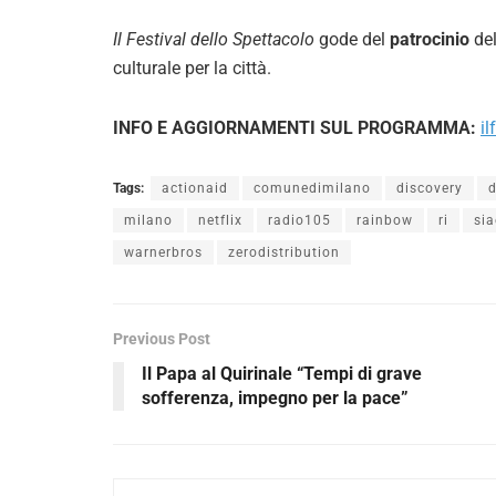
Il Festival dello Spettacolo
gode del
patrocinio
de
culturale per la città.
INFO E AGGIORNAMENTI SUL PROGRAMMA:
il
Tags:
actionaid
comunedimilano
discovery
d
milano
netflix
radio105
rainbow
ri
sia
warnerbros
zerodistribution
Previous Post
Il Papa al Quirinale “Tempi di grave
sofferenza, impegno per la pace”