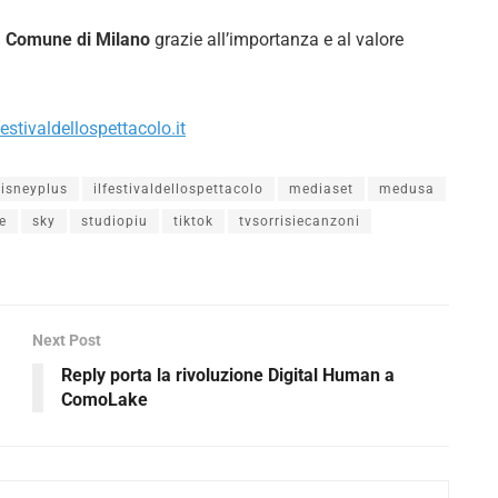
l
Comune di Milano
grazie all’importanza e al valore
festivaldellospettacolo.it
isneyplus
ilfestivaldellospettacolo
mediaset
medusa
e
sky
studiopiu
tiktok
tvsorrisiecanzoni
Next Post
Reply porta la rivoluzione Digital Human a
ComoLake