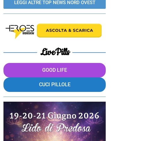
LEGGI ALTRE TOP NEWS NORD OVEST
LivePills
GOOD LIFE
CUCI PILLOLE