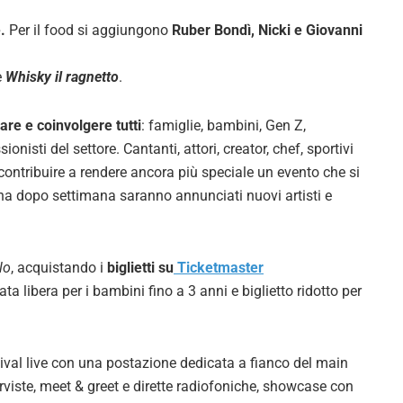
.
Per il food si aggiungono
Ruber Bondì, Nicki e Giovanni
e
Whisky il ragnetto
.
are e coinvolgere tutti
: famiglie, bambini, Gen Z,
onisti del settore. Cantanti, attori, creator, chef, sportivi
contribuire a rendere ancora più speciale un evento che si
ana dopo settimana saranno annunciati nuovi artisti e
lo
, acquistando i
biglietti su
Ticketmaster
a libera per i bambini fino a 3 anni e biglietto ridotto per
stival live con una postazione dedicata a fianco del main
erviste, meet & greet e dirette radiofoniche, showcase con