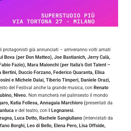
 protagonisti già annunciati – arriveranno volti amati
l Bova (per Don Matteo), Joe Bastianich, Jerry Calà,
 Fabio Fazio), Mara Maionchi (per Italia’s Got
Talent –
 Bertini, Duccio Forzano, Federico Quaranta, Elisa
sini e Michele Dalai, Tiberio Timperi, Daniele Orazi,
nsesto del Festival anche la grande musica, con
Renato
ubino, Niveo.
Non mancherà nel palinsesto il mondo
aro, Katia Follesa, Annagaia Marchioro (
presentati da
ianluca
e del teatro, con
I Legnanesi.
ragna, Luca Dotto, Rachele Sangiuliano
(intervistati da
fano Borghi, Leo di Bello, Elena Pero, Lisa Offside,