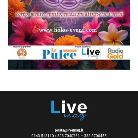
posta@livemag.it
0143 513110 / 328 7040761 – 333 3700455