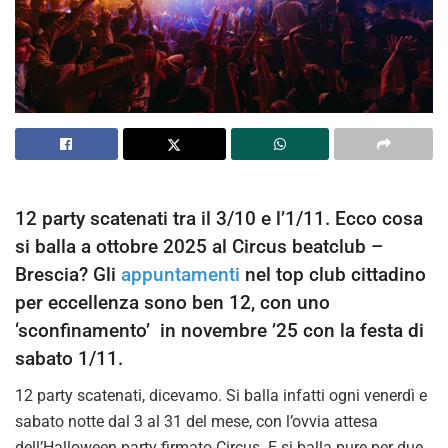
12 party scatenati tra il 3/10 e l’1/11. Ecco cosa
si balla a ottobre 2025 al Circus beatclub –
Brescia? Gli
appuntamenti
nel top club cittadino
per eccellenza sono ben 12, con uno
‘sconfinamento’ in novembre ’25 con la festa di
sabato 1/11.
12 party scatenati, dicevamo. Si balla infatti ogni venerdì e
sabato notte dal 3 al 31 del mese, con l’ovvia attesa
dell’Halloween party firmato Circus. E si balla pure per due