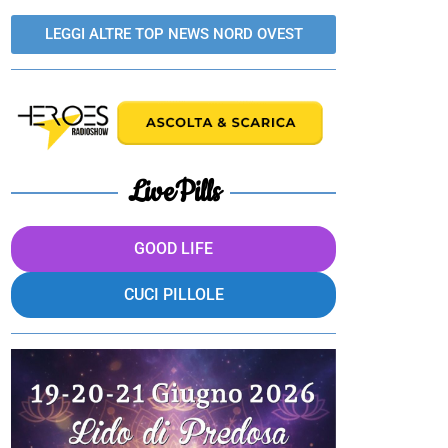
LEGGI ALTRE TOP NEWS NORD OVEST
LivePills
GOOD LIFE
CUCI PILLOLE