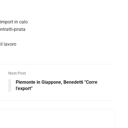
i
d
import in calo
tratti-pirata
e
o
il lavoro
Next Post
Piemonte in Giappone, Benedetti “Corre
l’export”