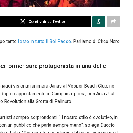
Condividi su Twitter
opo tante
feste in tutto il Bel Paese
. Parliamo di Circo Nero
 performer sarà protagonista in una delle
rsonaggi visionari animerà Janas al Vesper Beach Club, nel
 doppio appuntamento in Campania: prima, con Anja J, al
 Revolution alla Grotta di Palinuro.
tisti sempre sorprendenti. “Il nostro stile è evolutivo, in
con un pubblico che parla sempre meno”, spiega Duccio
o Nero Italia. “Per questo scendiamo dal palco, cerchiamo il