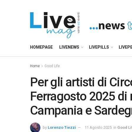
HOMEPAGE
LIVENEWS
LIVEPILLS
LIVEP
Home
Good Life
Per gli artisti di Cir
Ferragosto 2025 di 
Campania e Sardeg
by
Lorenzo Tiezzi
11 Agosto 2025
in
Good Li