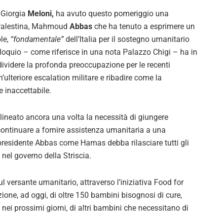
 Giorgia
Meloni,
ha avuto questo pomeriggio una
a Palestina, Mahmoud
Abbas
che ha tenuto a esprimere un
ole,
“fondamentale”
dell’Italia per il sostegno umanitario
olloquio – come riferisce in una nota Palazzo Chigi – ha in
ividere la profonda preoccupazione per le recenti
ulteriore escalation militare e ribadire come la
e inaccettabile.
tolineato ancora una volta la necessità di giungere
 continuare a fornire assistenza umanitaria a una
 presidente Abbas come Hamas debba rilasciare tutti gli
nel governo della Striscia.
 versante umanitario, attraverso l’iniziativa Food for
azione, ad oggi, di oltre 150 bambini bisognosi di cure,
 nei prossimi giorni, di altri bambini che necessitano di