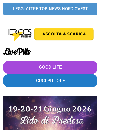
LEGGI ALTRE TOP NEWS NORD OVEST
LivePills
GOOD LIFE
CUCI PILLOLE