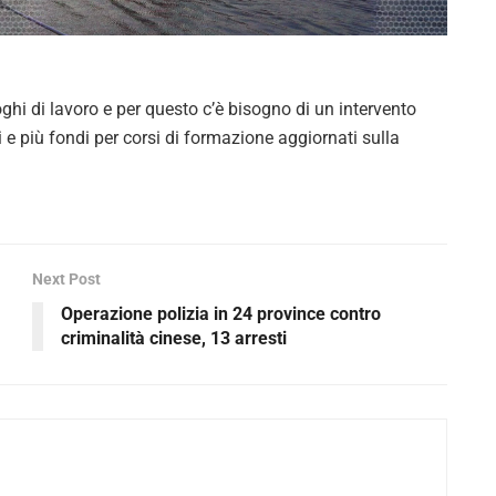
V
i
hi di lavoro e per questo c’è bisogno di un intervento
d
i e più fondi per corsi di formazione aggiornati sulla
e
o
Next Post
Operazione polizia in 24 province contro
criminalità cinese, 13 arresti