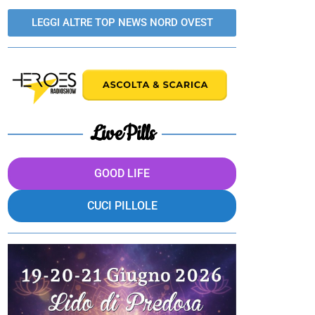
LEGGI ALTRE TOP NEWS NORD OVEST
LivePills
GOOD LIFE
CUCI PILLOLE