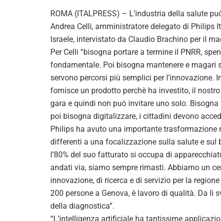
ROMA (ITALPRESS) – L’industria della salute può 
Andrea Celli, amministratore delegato di Philips It
Israele, intervistato da Claudio Brachino per il m
Per Celli “bisogna portare a termine il PNRR, spen
fondamentale. Poi bisogna mantenere e magari semp
servono percorsi più semplici per l’innovazione. I
fornisce un prodotto perchè ha investito, il nost
gara e quindi non può invitare uno solo. Bisogna 
poi bisogna digitalizzare, i cittadini devono acce
Philips ha avuto una importante trasformazione 
differenti a una focalizzazione sulla salute e sul 
l’80% del suo fatturato si occupa di apparecchiatu
andati via, siamo sempre rimasti. Abbiamo un cent
innovazione, di ricerca e di servizio per la regio
200 persone a Genova, è lavoro di qualità. Da lì 
della diagnostica”.
“L’intelligenza artificiale ha tantissime applicazi