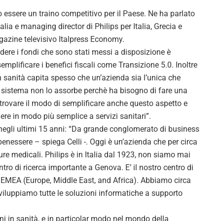
essere un traino competitivo per il Paese. Ne ha parlato
alia e managing director di Philips per Italia, Grecia e
agazine televisivo Italpress Economy.
dere i fondi che sono stati messi a disposizione è
lificare i benefici fiscali come Transizione 5.0. Inoltre
n sanità capita spesso che un’azienda sia l’unica che
ro sistema non lo assorbe perchè ha bisogno di fare una
trovare il modo di semplificare anche questo aspetto e
dere in modo più semplice a servizi sanitari”.
negli ultimi 15 anni: “Da grande conglomerato di business
benessere – spiega Celli -. Oggi è un’azienda che per circa
re medicali. Philips è in Italia dal 1923, non siamo mai
ro di ricerca importante a Genova. E’ il nostro centro di
ne EMEA (Europe, Middle East, and Africa). Abbiamo circa
sviluppiamo tutte le soluzioni informatiche a supporto
oni in sanità, e in particolar modo nel mondo della