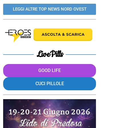
LEGGI ALTRE TOP NEWS NORD OVEST
LivePills
GOOD LIFE
CUCI PILLOLE