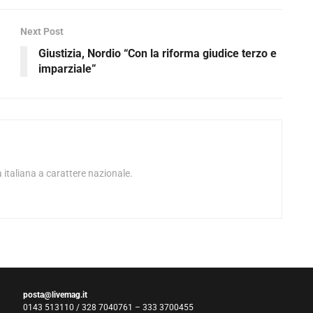
Next Post
Giustizia, Nordio “Con la riforma giudice terzo e
imparziale”
 italiana a carattere nazionale.
posta@livemag.it
0143 513110 / 328 7040761 – 333 3700455