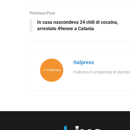
Previous Post
In casa nascondeva 24 chili di cocaina,
arrestato 49enne a Catania
italpress
Italpress è un'agenzia di stampa