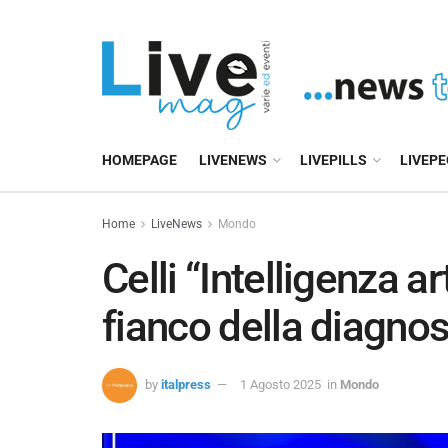
HOMEPAGE
LIVENEWS
LIVEPILLS
LIVEP
Home
LiveNews
Mondo
Celli “Intelligenza a
fianco della diagnos
by
italpress
1 Agosto 2025
in
Mondo