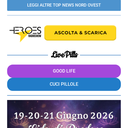
LEGGI ALTRE TOP NEWS NORD OVEST
LivePills
GOOD LIFE
CUCI PILLOLE