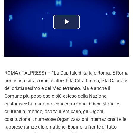
P
l
a
y
ROMA (ITALPRESS) – “La Capitale d’Italia è Roma. E Roma
V
non è una città come le altre. È la Città Eterna, è la Capitale
del cristianesimo e del Mediterraneo. Ma è anche il
i
Comune più popoloso e più esteso della Nazione,
custodisce la maggiore concentrazione di beni storici e
d
culturali al mondo, ospita il Vaticano, gli Organi
costituzionali, numerose Organizzazioni internazionali e le
e
rappresentanze diplomatiche. Eppure, a fronte di tutto