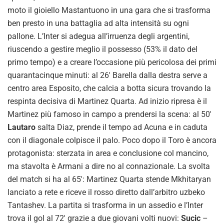
moto il gioiello Mastantuono in una gara che si trasforma
ben presto in una battaglia ad alta intensità su ogni
pallone. L’Inter si adegua all’irruenza degli argentini,
riuscendo a gestire meglio il possesso (53% il dato del
primo tempo) e a creare l’occasione più pericolosa dei primi
quarantacinque minuti: al 26′ Barella dalla destra serve a
centro area Esposito, che calcia a botta sicura trovando la
respinta decisiva di Martinez Quarta. Ad inizio ripresa è il
Martinez più famoso in campo a prendersi la scena: al 50′
Lautaro
salta Diaz, prende il tempo ad Acuna e in caduta
con il diagonale colpisce il palo. Poco dopo il Toro è ancora
protagonista: sterzata in area e conclusione col mancino,
ma stavolta è Armani a dire no al connazionale. La svolta
del match si ha al 65′: Martinez Quarta stende Mkhitaryan
lanciato a rete e riceve il rosso diretto dall’arbitro uzbeko
Tantashev. La partita si trasforma in un assedio e l’Inter
trova il gol al 72′ grazie a due giovani volti nuovi:
Sucic
–