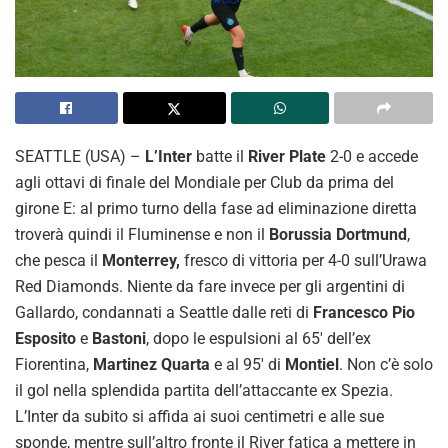
SEATTLE (USA) –
L’Inter
batte il
River Plate
2-0 e accede
agli ottavi di finale del Mondiale per Club da prima del
girone E: al primo turno della fase ad eliminazione diretta
troverà quindi il Fluminense e non il
Borussia Dortmund
,
che pesca il
Monterrey,
fresco di vittoria per 4-0 sull’Urawa
Red Diamonds. Niente da fare invece per gli argentini di
Gallardo, condannati a Seattle dalle reti di
Francesco Pio
Esposito
e
Bastoni
, dopo le espulsioni al 65′ dell’ex
Fiorentina,
Martinez Quarta
e al 95′ di
Montiel
. Non c’è solo
il gol nella splendida partita dell’attaccante ex Spezia.
L’Inter da subito si affida ai suoi centimetri e alle sue
sponde, mentre sull’altro fronte il River fatica a mettere in