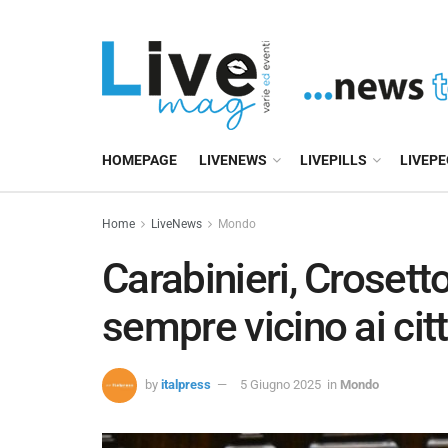
HOMEPAGE
LIVENEWS
LIVEPILLS
LIVEP
Home
LiveNews
Mondo
Carabinieri, Crosett
sempre vicino ai citt
by
italpress
5 Giugno 2025
in
Mondo