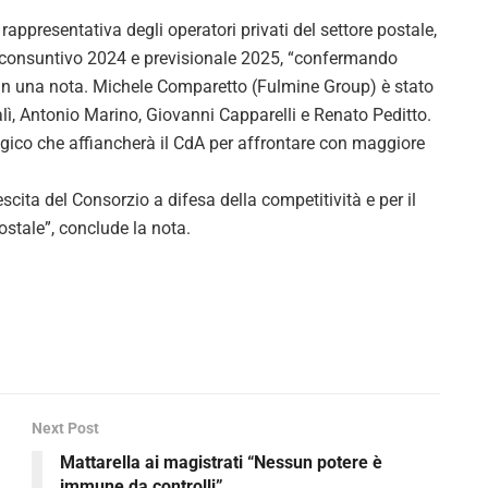
ppresentativa degli operatori privati del settore postale,
io consuntivo 2024 e previsionale 2025, “confermando
e in una nota. Michele Comparetto (Fulmine Group) è stato
lì, Antonio Marino, Giovanni Capparelli e Renato Peditto.
egico che affiancherà il CdA per affrontare con maggiore
escita del Consorzio a difesa della competitività e per il
postale”, conclude la nota.
Next Post
Mattarella ai magistrati “Nessun potere è
immune da controlli”