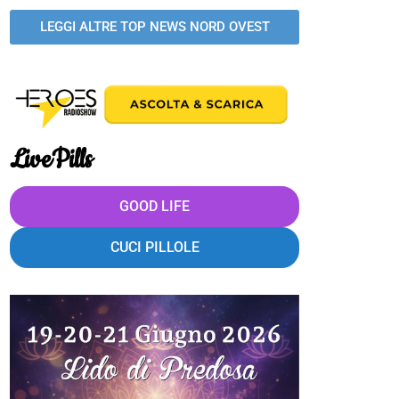
LEGGI ALTRE TOP NEWS NORD OVEST
LivePills
GOOD LIFE
CUCI PILLOLE