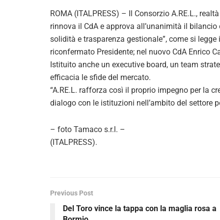
ROMA (ITALPRESS) – Il Consorzio A.RE.L., realtà ra
rinnova il CdA e approva all’unanimità il bilanc
solidità e trasparenza gestionale”, come si legg
riconfermato Presidente; nel nuovo CdA Enrico Ca
Istituito anche un executive board, un team strat
efficacia le sfide del mercato.
“A.RE.L. rafforza così il proprio impegno per la cr
dialogo con le istituzioni nell’ambito del settore 
– foto Tamaco s.r.l. –
(ITALPRESS).
Previous Post
Del Toro vince la tappa con la maglia rosa a
Bormio