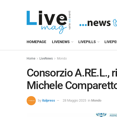
HOMEPAGE
LIVENEWS
LIVEPILLS
LIVEP
Home
LiveNews
Mondo
Consorzio A.RE.L., r
Michele Comparetto
by
italpress
28 Maggio 2025
in
Mondo