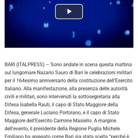
P
l
a
y
BARI (ITALPRESS) – Sono andate in scena questa mattina
V
sul lungomare Nazario Sauro di Bari le celebrazioni militari
per il 164esimo anniversario della costituzione dell’Esercito
i
Italiano. Alla manifestazione, alla presenza delle autorità
civili e militari, sono intervenuti la sottosegretaria alla
d
Difesa Isabella Rauti, il capo di Stato Maggiore della
Difesa, generale Luciano Portolano, e il capo di Stato
e
Maggiore dell’Esercito Carmine Masiello. A margine
o
dell’evento, il presidente della Regione Puglia Michele
Emiliano ha spiegato come Bari sia stata scelta “perché è