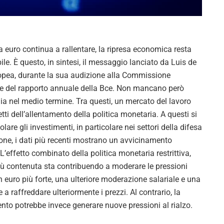
V
i
 euro continua a rallentare, la ripresa economica resta
d
le. È questo, in sintesi, il messaggio lanciato da Luis de
ropea, durante la sua audizione alla Commissione
e
e del rapporto annuale della Bce. Non mancano però
o
ia nel medio termine. Tra questi, un mercato del lavoro
fetti dell’allentamento della politica monetaria. A questi si
re gli investimenti, in particolare nei settori della difesa
zione, i dati più recenti mostrano un avvicinamento
 L’effetto combinato della politica monetaria restrittiva,
 più contenuta sta contribuendo a moderare le pressioni
n euro più forte, una ulteriore moderazione salariale e una
 raffreddare ulteriormente i prezzi. Al contrario, la
to potrebbe invece generare nuove pressioni al rialzo.