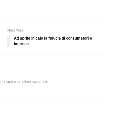
Next Post
Ad aprile in calo la fiducia di consumatori e
imprese
 italiana a carattere nazionale.