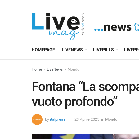
HOMEPAGE
LIVENEWS
LIVEPILLS
LIVEP
Home
LiveNews
Mondo
Fontana “La scompa
vuoto profondo”
by
italpress
23 Aprile 2025
in
Mondo