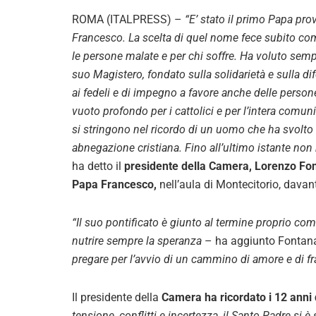
ROMA (ITALPRESS) –
“E’ stato il primo Papa pro
Francesco. La scelta di quel nome fece subito com
le persone malate e per chi soffre. Ha voluto sem
suo Magistero, fondato sulla solidarietà e sulla d
ai fedeli e di impegno a favore anche delle person
vuoto profondo per i cattolici e per l’intera comuni
si stringono nel ricordo di un uomo che ha svolto l
abnegazione cristiana. Fino all’ultimo istante n
ha detto il
presidente della Camera, Lorenzo Fo
Papa Francesco,
nell’aula di Montecitorio, davan
“Il suo pontificato è giunto al termine proprio come 
nutrire sempre la speranza
– ha aggiunto Fontana
pregare per l’avvio di un cammino di amore e di fr
Il presidente della
Camera ha ricordato i 12 anni d
tensione, conflitti e incertezza, il Santo Padre si 