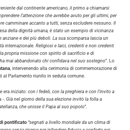
veniente dal continente americano, il primo a chiamarsi
prendere l’attenzione che avrebbe avuto per gli ultimi, per
pre camminare accanto a tutti, senza escludere nessuno. Il
ifesa della dignità umana, è stato un esempio di vicinanza
e anziane e dei più deboli. La sua scomparsa lascia un
tà internazionale. Religiosi e laici, credenti e non credenti
a propria missione con spirito di sacrificio e di
on ha mai abbandonato chi confidava nel suo sostegno”
. Lo
ntana
, intervenendo alla cerimonia di commemorazione di
ti al Parlamento riunito in seduta comune.
era iniziato: con i fedeli, con la preghiera e con l’invito a
 -.
Già nel giorno della sua elezione invitò la folla a
atellanza, che unisse il Papa al suo popolo”
.
i pontificato
“segnati a livello mondiale da un clima di
è speso senza riserve per infondere fiducia e conforto nei