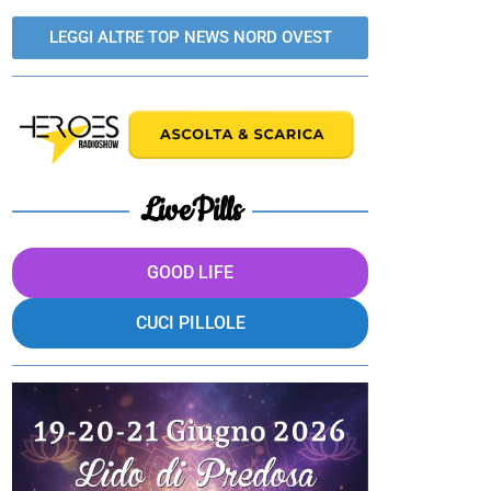
LEGGI ALTRE TOP NEWS NORD OVEST
LivePills
GOOD LIFE
CUCI PILLOLE