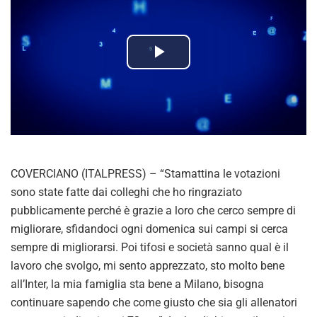
P
l
a
y
COVERCIANO (ITALPRESS) – “Stamattina le votazioni
V
sono state fatte dai colleghi che ho ringraziato
pubblicamente perché è grazie a loro che cerco sempre di
i
migliorare, sfidandoci ogni domenica sui campi si cerca
sempre di migliorarsi. Poi tifosi e società sanno qual è il
d
lavoro che svolgo, mi sento apprezzato, sto molto bene
all’Inter, la mia famiglia sta bene a Milano, bisogna
e
continuare sapendo che come giusto che sia gli allenatori