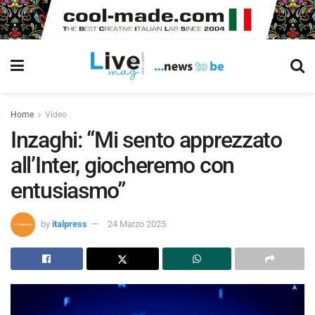
Home
Video
Inzaghi: “Mi sento apprezzato
all’Inter, giocheremo con
entusiasmo”
by
italpress
24 Marzo 2025