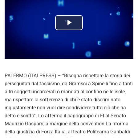
P
l
a
y
PALERMO (ITALPRESS) – “Bisogna rispettare la storia dei
V
perseguitati dal fascismo, da Gramsci a Spinelli fino a tanti
altri soggetti incarcerati o mandati al confino nelle isole,
i
ma rispettare la sofferenza di chi è stato discriminato
ingiustamente non vuol dire condividere tutto ciò che ha
d
detto e scritto”. Lo afferma il capogruppo di FI al Senato
Maurizio Gasparri, a margine della convention La riforma
e
della giustizia di Forza Italia, al teatro Politeama Garibaldi