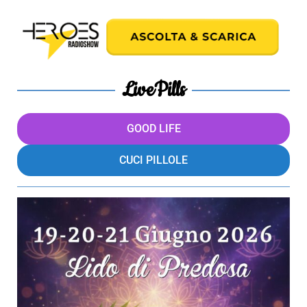
LivePills
GOOD LIFE
CUCI PILLOLE