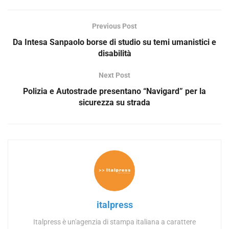
o
Previous Post
Da Intesa Sanpaolo borse di studio su temi umanistici e
disabilità
Next Post
Polizia e Autostrade presentano “Navigard” per la
sicurezza su strada
italpress
Italpress è un'agenzia di stampa italiana a carattere