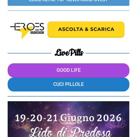
LivePills
GOOD LIFE
CUCI PILLOLE