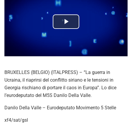
P
l
a
y
BRUXELLES (BELGIO) (ITALPRESS) – “La guerra in
V
Ucraina, il riaprirsi del conflitto siriano e le tensioni in
Georgia rischiano di portare il caos in Europa”. Lo dice
i
l’eurodeputato del M5S Danilo Della Valle.
d
Danilo Della Valle – Eurodeputato Movimento 5 Stelle
e
xf4/sat/gsl