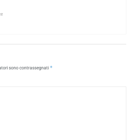
ce
*
atori sono contrassegnati