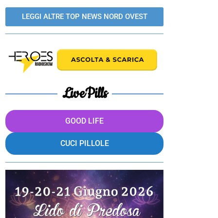
LEGGI ALTRE TOP NEWS NORD OVEST
LivePills
GOOD LIFE
CUCI PILLOLE