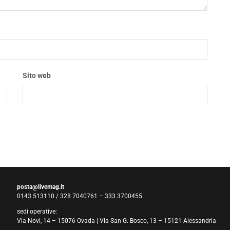
Sito web
posta@livemag.it
0143 513110 / 328 7040761 – 333 3700455
sedi operative:
Via Novi, 14 – 15076 Ovada | Via San G. Bosco, 13 – 15121 Alessandria