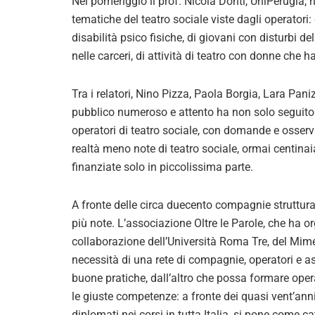
Nel pomeriggio il prof. Nicola Donti, UniPerugia, 
tematiche del teatro sociale viste dagli operatori:
disabilità psico fisiche, di giovani con disturbi d
nelle carceri, di attività di teatro con donne che h
Tra i relatori, Nino Pizza, Paola Borgia, Lara Pani
pubblico numeroso e attento ha non solo seguito gl
operatori di teatro sociale, con domande e osserva
realtà meno note di teatro sociale, ormai centinai
finanziate solo in piccolissima parte.
A fronte delle circa duecento compagnie struttura
più note. L’associazione Oltre le Parole, che ha o
collaborazione dell’Università Roma Tre, del Mime
necessità di una rete di compagnie, operatori e a
buone pratiche, dall’altro che possa formare opera
le giuste competenze: a fronte dei quasi vent’anni 
diplomati nei corsi in tutta Italia, si pone come 