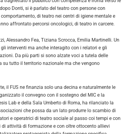
ha traghettato il pubblico con competenza e ironia verso le
 dopo Donti, si è parlato del teatro con persone con
el comportamento, di teatro nei centri di igiene mentale e
anno affrontato percorsi oncologici, di teatro in carcere.
zzi, Alessandro Fea, Tiziana Scrocca, Emilia Martinelli. Un
i interventi ma anche interagito con i relatori e gli
zioni. Da più parti si sono alzate voci a tutela delle
a su tutto il territorio nazionale ma che vengono
te, il FUS ne finanzia solo una decina e naturalmente le
rganizzato il convegno con il sostegno del MIC e la
sis Lab e della Sala Umberto di Roma, ha rilanciato la
ssociazioni che possa da un lato produrre lo scambio di
tori e operatrici di teatro sociale al passo coi tempi e con
di attività di formazione e con oltre ottocento allievi
catalizzatore protagonista della formazione specifica,