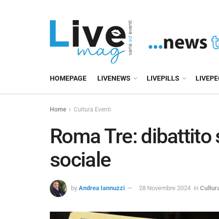
HOMEPAGE
LIVENEWS
LIVEPILLS
LIVEP
Home
Cultura Eventi
Roma Tre: dibattito s
sociale
by
Andrea Iannuzzi
28 Novembre 2024
in
Cultur