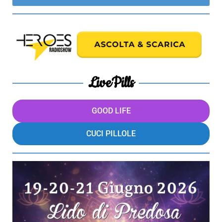
LivePills
GOOD LIFE
CUCI PILLOLE