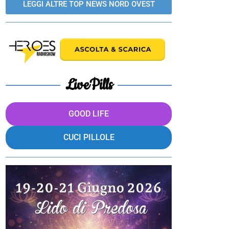
LEGGI ALTRE TOP NEWS NORD OVEST
LivePills
GOOD LIFE
CUCI PILLOLE