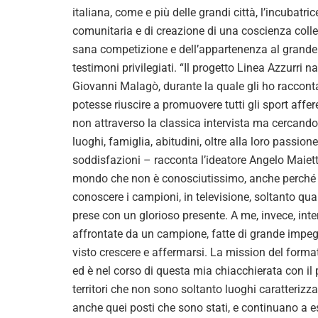
italiana, come e più delle grandi città, l’incubatric
comunitaria e di creazione di una coscienza collett
sana competizione e dell’appartenenza al grande 
testimoni privilegiati. “Il progetto Linea Azzurri 
Giovanni Malagò, durante la quale gli ho racconta
potesse riuscire a promuovere tutti gli sport affer
non attraverso la classica intervista ma cercando d
luoghi, famiglia, abitudini, oltre alla loro passio
soddisfazioni – racconta l’ideatore Angelo Maiett
mondo che non è conosciutissimo, anche perché la
conoscere i campioni, in televisione, soltanto qu
prese con un glorioso presente. A me, invece, inter
affrontate da un campione, fatte di grande impegn
visto crescere e affermarsi. La mission del form
ed è nel corso di questa mia chiacchierata con i
territori che non sono soltanto luoghi caratteriz
anche quei posti che sono stati, e continuano a ess