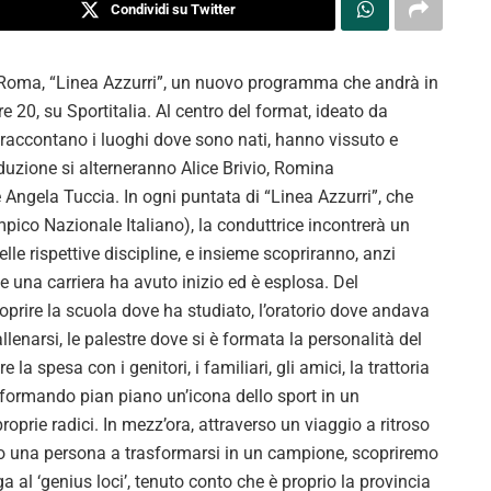
Condividi su Twitter
 a Roma, “Linea Azzurri”, un nuovo programma che andrà in
e 20, su Sportitalia. Al centro del format, ideato da
 raccontano i luoghi dove sono nati, hanno vissuto e
nduzione si alterneranno Alice Brivio, Romina
e Angela Tuccia. In ogni puntata di “Linea Azzurri”, che
mpico Nazionale Italiano), la conduttrice incontrerà un
lle rispettive discipline, e insieme scopriranno, anzi
ve una carriera ha avuto inizio ed è esplosa. Del
prire la scuola dove ha studiato, l’oratorio dove andava
lenarsi, le palestre dove si è formata la personalità del
 spesa con i genitori, i familiari, gli amici, la trattoria
rasformando pian piano un’icona dello sport in un
roprie radici. In mezz’ora, attraverso un viaggio a ritroso
o una persona a trasformarsi in un campione, scopriremo
ega al ‘genius loci’, tenuto conto che è proprio la provincia