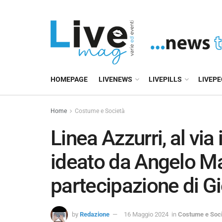
HOMEPAGE
LIVENEWS
LIVEPILLS
LIVEP
Home
Costume e Società
Linea Azzurri, al vi
ideato da Angelo Ma
partecipazione di G
by
Redazione
16 Maggio 2024
in
Costume e Soci