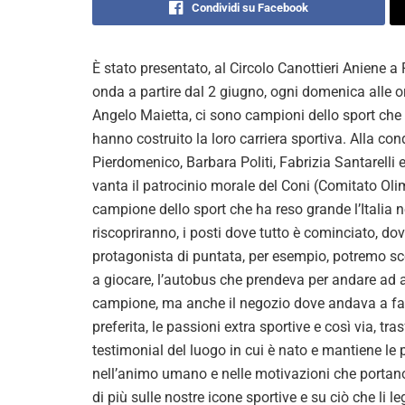
Condividi su Facebook
È stato presentato, al Circolo Canottieri Aniene
onda a partire dal 2 giugno, ogni domenica alle or
Angelo Maietta, ci sono campioni dello sport che
hanno costruito la loro carriera sportiva. Alla co
Pierdomenico, Barbara Politi, Fabrizia Santarelli 
vanta il patrocinio morale del Coni (Comitato Oli
campione dello sport che ha reso grande l’Italia ne
riscopriranno, i posti dove tutto è cominciato, do
protagonista di puntata, per esempio, potremo sco
a giocare, l’autobus che prendeva per andare ad al
campione, ma anche il negozio dove andava a fare la
preferita, le passioni extra sportive e così via, t
testimonial del luogo in cui è nato e mantiene le p
nell’animo umano e nelle motivazioni che portan
di più sulle nostre icone sportive e su ciò che li l