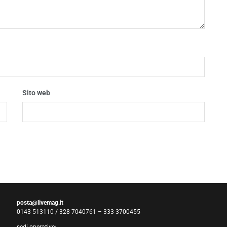
Sito web
posta@livemag.it
0143 513110 / 328 7040761 – 333 3700455
sedi operative: