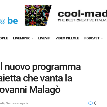
EOPLE
LIVEMUSIC
LIVEVIP
VIDEO PILLOLE
PODCAST
a il nuovo programma
ietta che vanta la
iovanni Malagò
0
età
,
Senza categoria