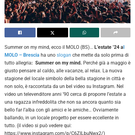
Summer on my mind, ecco il MOLO (BS)…
L’estate ’24 a
l
MOLO – Brescia
ha uno
slogan
che mette da solo prima di
tutto allegria
: Summer on my mind.
Perché già a maggio è
giusto pensare al caldo, alle vacanze, al relax. La nuova
stagione del locale simbolo della bella stagione in città e
non solo, è raccontata da un bel video su Instagram. Nel
video un televenditore anni ’90 cerca di proporre l’estate a
una ragazza infreddolita che non sa ancora quanto sia
bello far l’alba con gli amici e le amiche… Ovviamente
ballando, in un locale progetto per essere eccellente in
tutto. (il video si può vedere qui:
https://www.instagram.com/p/C6ZILbuNwx2/)