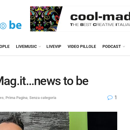
EOPLE
LIVEMUSIC
LIVEVIP
VIDEO PILLOLE
PODCAST
Mag.it…news to be
1
ws
,
Prima Pagina
,
Senza categoria