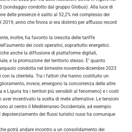
3 (sondaggio condotto dal gruppo Globus). Alla luce di
one delle presenze è salito al 52,2% nel complesso dei
 2019, anno che finora si era distinto per afflusso record
e, inoltre, ha favorito la crescita delle tariffe
ll’aumento dei costi operativi, soprattutto energetici.
tiche anche la diffusione di piattaforme digitali,
riale, e la promozione del territorio stesso. E’ quanto
Sanpaolo condotta nel bimestre novembre-dicembre 2023
i con la clientela. Tra i fattori che hanno costituito un
iglioramento, invece, emergono la concorrenza delle altre
e Liguria tra i territori più sensibili al fenomeno) e i costi
o aver incentivato la scelta di mete alternative. Le tensioni
ttono al centro il Mediterraneo Occidentale, ad esempio
, il depotenziamento dei flussi turistici russi ha comunque
e, che potrà andare incontro a un consolidamento dei