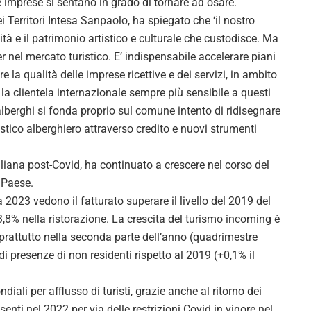
 imprese si sentano in grado di tornare ad osarè.
 Territori Intesa Sanpaolo, ha spiegato che ‘il nostro
tà e il patrimonio artistico e culturale che custodisce. Ma
 nel mercato turistico. E’ indispensabile accelerare piani
 la qualità delle imprese ricettive e dei servizi, in ambito
 la clientela internazionale sempre più sensibile a questi
ralberghi si fonda proprio sul comune intento di ridisegnare
ristico alberghiero attraverso credito e nuovi strumenti
italiana post-Covid, ha continuato a crescere nel corso del
 Paese.
 2023 vedono il fatturato superare il livello del 2019 del
3,8% nella ristorazione. La crescita del turismo incoming è
, soprattutto nella seconda parte dell’anno (quadrimestre
presenze di non residenti rispetto al 2019 (+0,1% il
iali per afflusso di turisti, grazie anche al ritorno dei
senti nel 2022 per via delle restrizioni Covid in vigore nel