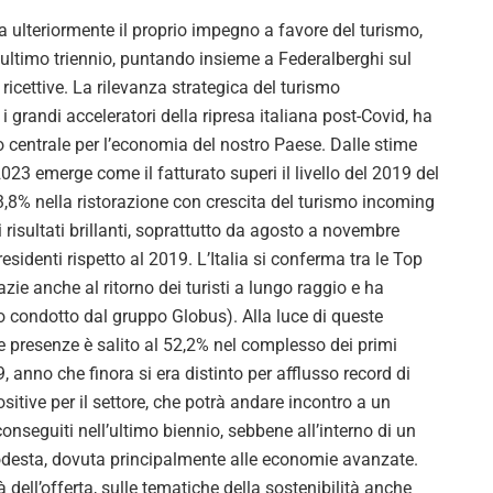
a ulteriormente il proprio impegno a favore del turismo,
ll’ultimo triennio, puntando insieme a Federalberghi sul
e ricettive. La rilevanza strategica del turismo
 i grandi acceleratori della ripresa italiana post-Covid, ha
 centrale per l’economia del nostro Paese. Dalle stime
2023 emerge come il fatturato superi il livello del 2019 del
23,8% nella ristorazione con crescita del turismo incoming
 risultati brillanti, soprattutto da agosto a novembre
sidenti rispetto al 2019. L’Italia si conferma tra le Top
azie anche al ritorno dei turisti a lungo raggio e ha
 condotto dal gruppo Globus). Alla luce di queste
le presenze è salito al 52,2% nel complesso dei primi
 anno che finora si era distinto per afflusso record di
ositive per il settore, che potrà andare incontro a un
conseguiti nell’ultimo biennio, sebbene all’interno di un
desta, dovuta principalmente alle economie avanzate.
à dell’offerta, sulle tematiche della sostenibilità anche