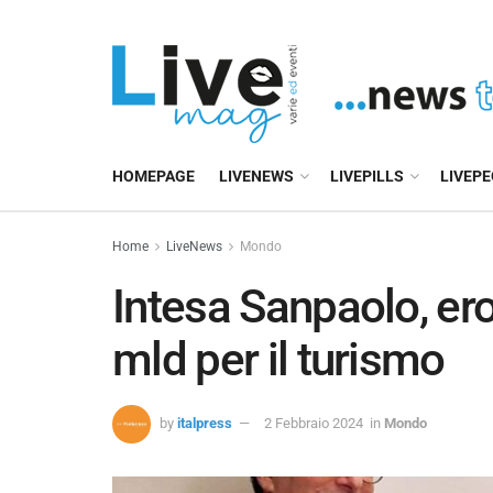
HOMEPAGE
LIVENEWS
LIVEPILLS
LIVEP
Home
LiveNews
Mondo
Intesa Sanpaolo, erog
mld per il turismo
by
italpress
2 Febbraio 2024
in
Mondo