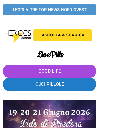
LEGGI ALTRE TOP NEWS NORD OVEST
LivePills
GOOD LIFE
CUCI PILLOLE