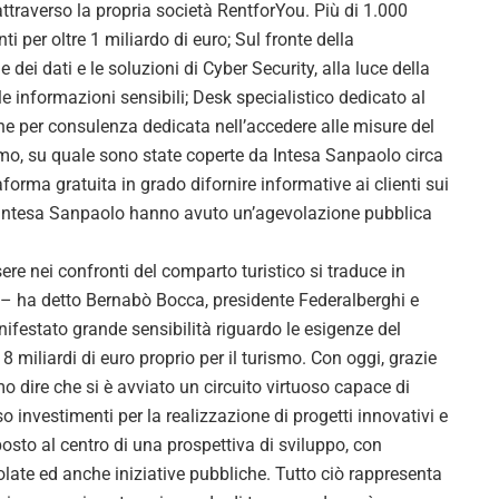
ttraverso la propria società RentforYou. Più di 1.000
i per oltre 1 miliardo di euro; Sul fronte della
e dei dati e le soluzioni di Cyber Security, alla luce della
elle informazioni sensibili; Desk specialistico dedicato al
e per consulenza dedicata nell’accedere alle misure del
ismo, su quale sono state coperte da Intesa Sanpaolo circa
aforma gratuita in grado difornire informative ai clienti sui
di Intesa Sanpaolo hanno avuto un’agevolazione pubblica
re nei confronti del comparto turistico si traduce in
se – ha detto Bernabò Bocca, presidente Federalberghi e
ifestato grande sensibilità riguardo le esigenze del
8 miliardi di euro proprio per il turismo. Con oggi, grazie
 dire che si è avviato un circuito virtuoso capace di
erso investimenti per la realizzazione di progetti innovativi e
osto al centro di una prospettiva di sviluppo, con
late ed anche iniziative pubbliche. Tutto ciò rappresenta