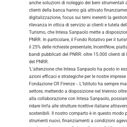
anche soluzioni di noleggio dei beni strumentali a
clienti della banca hanno già attivato finanziament
digitalizzazione, focus sui temi inerenti la gestion
rilevanza in ottica di servizio ai clienti e tutela d
Turismo, che Intesa Sanpaolo mette a disposizion
PNRR. In particolare, il Fondo Rotativo per il tur
il 25% delle richieste presentate; IncentNow, piatt
bandi pubblicati del PNRR: oltre 15.000 clienti 
del PNRR.
‘L’attenzione che Intesa Sanpaolo ha posto in esse
azioni efficaci e strategiche per le nostre impre
Fondazione CR Firenze -. L’Istituto ha sempre man
settore, mettendo a disposizione nel triennio oltre 
alla collaborazione con Intesa Sanpaolo, possiamo
ridare linfa alle strutture ricettive italiane attrav
sostenibili. Il nostro comparto è in questo modo p
strumenti nuovi, finanziamenti a condizioni agevo