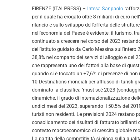
FIRENZE (ITALPRESS) –
Intesa Sanpaolo
rafforz
per il quale ha erogato oltre 8 miliardi di euro ne
rilancio e sullo sviluppo dell’offerta delle struttur
nell’economia del Paese è evidente: il turismo, tra
continuato a crescere nel corso del 2023 restando
dell’istituto guidato da Carlo Messina sull’intero 
38,8% nel comparto dei servizi di alloggio e del 
che rappresenta uno dei fattori alla base di questi
quando si è toccato un +7,6% di presenze di non re
10 Destinations mondiali per afflusso di turisti gr
dominato la classifica ‘must-seè 2023 (sondaggio
dinamiche, il grado di internazionalizzazione del
undici mesi del 2023, superando il 50,5% del 2019,
turisti non residenti. Le previsioni 2024 restano p
consolidamento dei risultati di fatturato brillanti 
contesto macroeconomico di crescita globale mo
La partita della competitività si gioca sulla qualit