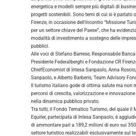
energetica e modelli sempre più digitali di busin
progetti sostenibili. Sono temi di cui si è parlat
Firenze, in occasione dell’incontro “Missione Turi
per un settore chiave del Paese”, che ha evidenzi
modalità di investimento a sostegno delle imprese 
pubblici.
Alle voci di Stefano Barrese, Responsabile Banca 
Presidente Federalberghi e Fondazione CR Firenze, 
ChiefEconomist di Intesa Sanpaolo, Anna Roscio,
Sanpaolo, e Alberto Barberis, Team Advisory Fon
Il turismo italiano gode di ottima salute ma non m
percorsi di crescita, valorizzazione e innovazione
nella dinamica pubblico privato.
Tra tutti, il Fondo Tematico Turismo, del quale il 
Equiter, partecipata di Intesa Sanpaolo, è aggiu
di ammontare pari a 189,2 milioni di euro sui 350 
settore turistico realizzabili esclusivamente sul ter