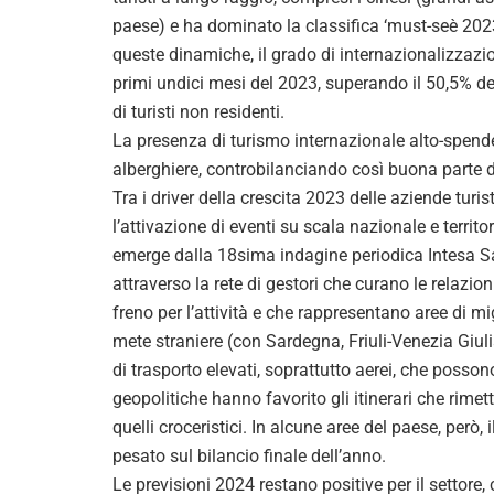
paese) e ha dominato la classifica ‘must-seè 202
queste dinamiche, il grado di internazionalizzazi
primi undici mesi del 2023, superando il 50,5% del
di turisti non residenti.
La presenza di turismo internazionale alto-spendent
alberghiere, controbilanciando così buona parte de
Tra i driver della crescita 2023 delle aziende turis
l’attivazione di eventi su scala nazionale e territo
emerge dalla 18sima indagine periodica Intesa 
attraverso la rete di gestori che curano le relazion
freno per l’attività e che rappresentano aree di m
mete straniere (con Sardegna, Friuli-Venezia Giulia 
di trasporto elevati, soprattutto aerei, che posson
geopolitiche hanno favorito gli itinerari che rime
quelli croceristici. In alcune aree del paese, però
pesato sul bilancio finale dell’anno.
Le previsioni 2024 restano positive per il settor