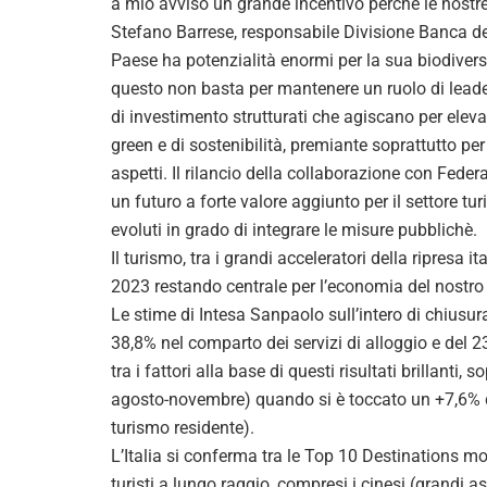
a mio avviso un grande incentivo perchè le nostre
Stefano Barrese, responsabile Divisione Banca dei
Paese ha potenzialità enormi per la sua biodiversi
questo non basta per mantenere un ruolo di leader
di investimento strutturati che agiscano per elevare
green e di sostenibilità, premiante soprattutto per
aspetti. Il rilancio della collaborazione con Fede
un futuro a forte valore aggiunto per il settore tu
evoluti in grado di integrare le misure pubblichè.
Il turismo, tra i grandi acceleratori della ripresa 
2023 restando centrale per l’economia del nostro
Le stime di Intesa Sanpaolo sull’intero di chiusura
38,8% nel comparto dei servizi di alloggio e del 2
tra i fattori alla base di questi risultati brillanti
agosto-novembre) quando si è toccato un +7,6% di 
turismo residente).
L’Italia si conferma tra le Top 10 Destinations mond
turisti a lungo raggio, compresi i cinesi (grandi as