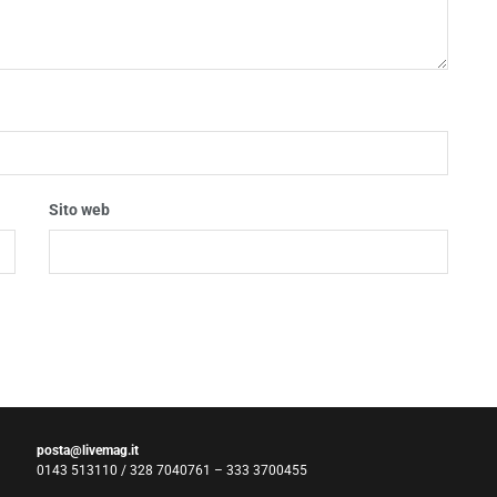
Sito web
posta@livemag.it
0143 513110 / 328 7040761 – 333 3700455