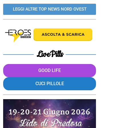
LEGGI ALTRE TOP NEWS NORD OVEST
LivePills
GOOD LIFE
CUCI PILLOLE