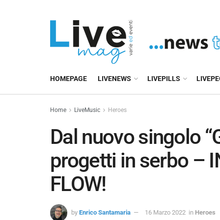
HOMEPAGE
LIVENEWS
LIVEPILLS
LIVEP
Home
LiveMusic
Heroes
Dal nuovo singolo “
progetti in serbo –
FLOW!
by
Enrico Santamaria
16 Marzo 2022
in
Heroes