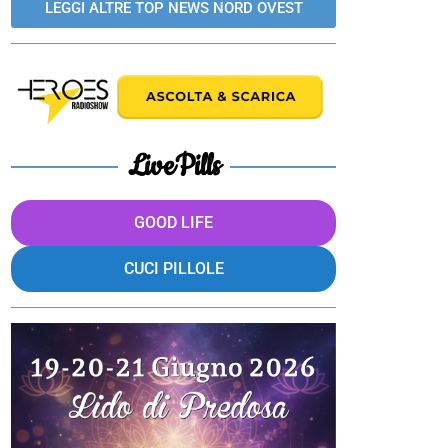
LEGGI ALTRE TOP NEWS NORD OVEST
LivePills
GOOD LIFE
CUCI PILLOLE