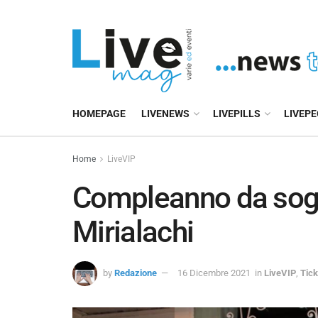
HOMEPAGE
LIVENEWS
LIVEPILLS
LIVEP
Home
LiveVIP
Compleanno da sog
Mirialachi
by
Redazione
16 Dicembre 2021
in
LiveVIP
,
Tick