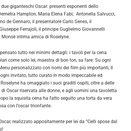
da due giganteschi Oscar: presenti esponenti dello
 Demetra Hampton, Maria Elena Fabi, Antonella Salvucci,
no de Gennaro, il presentatore Carlo Senes, il
Giuseppe Ferrajoli, il principe Guglielmo Giovannelli
ia Monsè intima amica di Roselyne.
ensato tutto nei minimi dettagli: i tavoli per la cena
ari come solo lei, maestra di bon ton, sa fare. Su ogni
l Menu personalizzato con nomi dei film più importanti, Il
ogni invitato, tutto curato in modo impeccabile ed
 Roselyne ha omaggiato i suoi graditi ospiti, oltre a delle
i Oscar riservata alle donne, e agli uomini una tavoletta
Dopo la squisita cena ha fatto seguito una torta da vera
sa con l’oscar trionfante.
scar, realizzato appositamente per lei da “Celli spose dal
i!