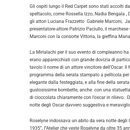
Gli ospiti lungo il Red Carpet sono stati accolti 
spettacolo, come Rossella Izzo, Nadia Bengala ,
gli attori Luciana Frazzetto Gabriele Marconi, Ja
presentatore-attore Patrizio Paciullo, il marchese 
Marconi con la consorte Vittoria, la gieffina Mar
La Mirialachi per il suo evento di compleanno ha p
erano apparecchiati con grande dovizia di particol
tavolo il nome di un attore vincitore dell’Oscar. I
programma della serata stampato a pellicola per 
elegante dalla festeggiata, e alla fine della serata
gustosissime bombette, anche con una statuetta d
di cioccolata chiaramente con l’oscar in rilievo. 
notte degli Oscar davvero suggestiva e meraviglio
Roselyne indossava un abito da vera notte degli O
1935”, l’’Atelier che veste Roselyne da oltre 35 ann