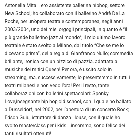
Antonella Mita… ero assistente ballerina hiphop, settore
New School; ho collaborato con il ballerino Andrè De La
Roche, per un’opera teatrale contemporanea, negli anni
2003/2004, uno dei miei orgogli principali, in quanto è “il
più grande ballerino jazz al mondo”; il mio ultimo lavoro
teatrale è stato svolto a Milano, dal titolo “Che se me lo
dicevano prima”, della regia di Gianfranco Nullo; commedia
brillante, ironica con un pizzico di pazzia, adattata a
musiche dei mitici Queen! Per ora, è uscito solo in
streaming, ma, successivamente, lo presenteremo in tutti i
teatri milanesi e non vedo l’ora! Per il resto, tante
collaborazioni con ballerini spettacolari: Sponky
Love,insegnante hip hop,old school, con il quale ho ballato
a Dusseldorf, nel 2002, per l’apertura di un concerto Rock;
Edson Guiu, istruttore di danza House, con il quale ho
svolto masterclass per i kids….insomma, sono felice dei
tanti risultati ottenuti!