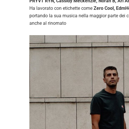
PRYVT RYN, Cassidy Meckenzie, Norah B, Ari An
Ha lavorato con etichette come
Zero Cool, EdmH
portando la sua musica nella maggior parte dei cl
anche al rinomato