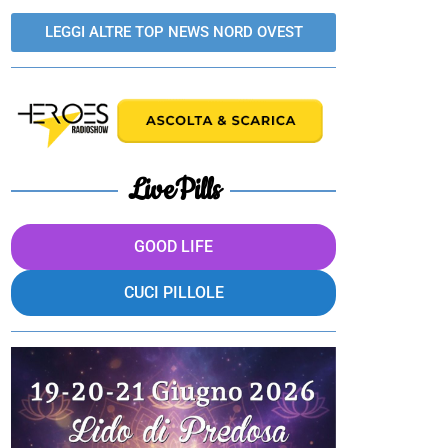
LEGGI ALTRE TOP NEWS NORD OVEST
LivePills
GOOD LIFE
CUCI PILLOLE