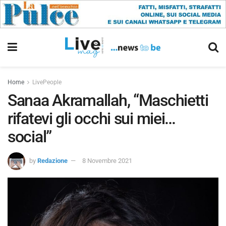
Home
LivePeople
Sanaa Akramallah, “Maschietti
rifatevi gli occhi sui miei…
social”
by
Redazione
8 Novembre 2021