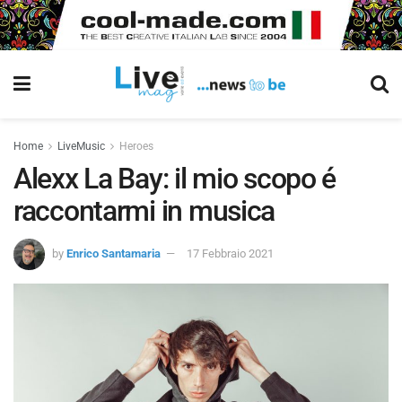
Home
LiveMusic
Heroes
Alexx La Bay: il mio scopo é
raccontarmi in musica
by
Enrico Santamaria
17 Febbraio 2021