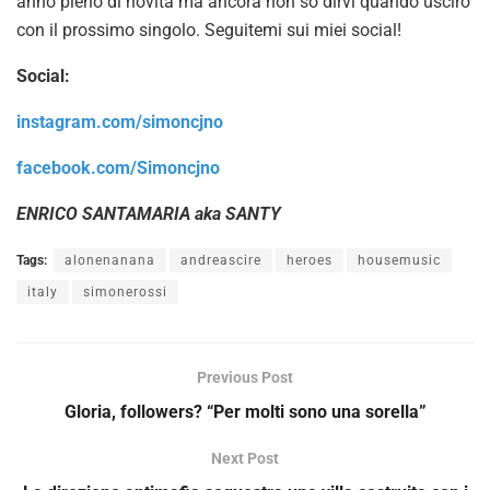
anno pieno di novità ma ancora non so dirvi quando uscirò
con il prossimo singolo. Seguitemi sui miei social!
Social:
instagram.com/simoncjno
facebook.com/Simoncjno
ENRICO SANTAMARIA aka SANTY
Tags:
alonenanana
andreascire
heroes
housemusic
italy
simonerossi
Previous Post
Gloria, followers? “Per molti sono una sorella”
Next Post