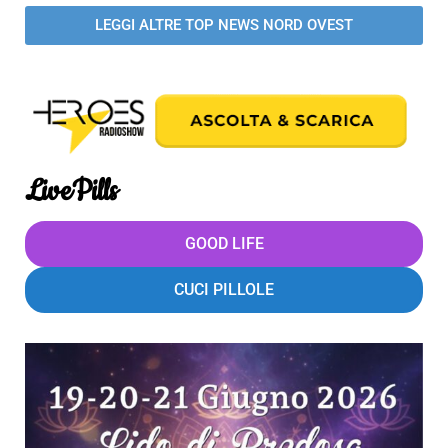
LEGGI ALTRE TOP NEWS NORD OVEST
LivePills
GOOD LIFE
CUCI PILLOLE