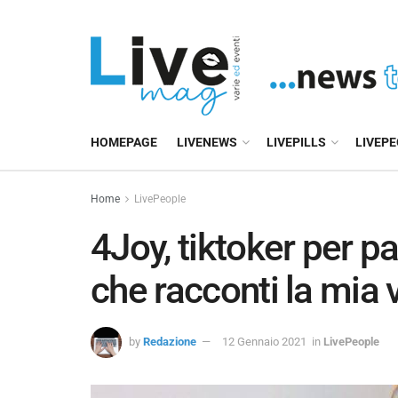
HOMEPAGE
LIVENEWS
LIVEPILLS
LIVEP
Home
LivePeople
4Joy, tiktoker per p
che racconti la mia v
by
Redazione
12 Gennaio 2021
in
LivePeople