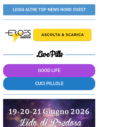
LEGGI ALTRE TOP NEWS NORD OVEST
LivePills
GOOD LIFE
CUCI PILLOLE