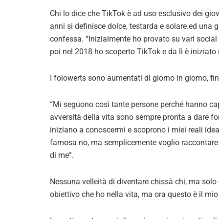
Chi lo dice che TikTok è ad uso esclusivo dei g
anni si definisce dolce, testarda e solare.ed una g
confessa. “Inizialmente ho provato su vari social 
poi nel 2018 ho scoperto TikTok e da lì è iniziato 
I folowerts sono aumentati di giorno in giorno, fi
“Mi seguono così tante persone perché hanno cap
avversità della vita sono sempre pronta a dare fo
iniziano a conoscermi e scoprono i miei reali ide
famosa no, ma semplicemente voglio raccontare di
di me”.
Nessuna velleità di diventare chissà chi, ma solo d
obiettivo che ho nella vita, ma ora questo è il mi