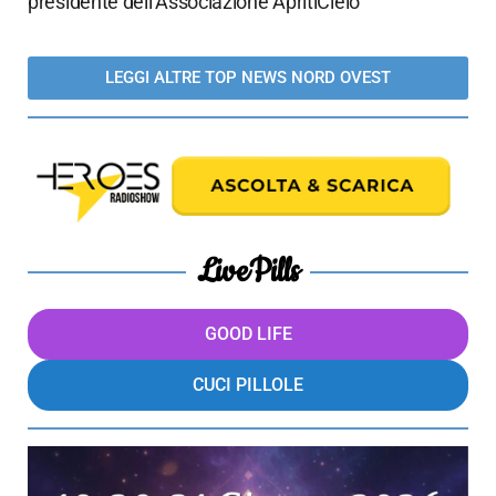
presidente dell’Associazione ApritiCielo
LEGGI ALTRE TOP NEWS NORD OVEST
LivePills
GOOD LIFE
CUCI PILLOLE