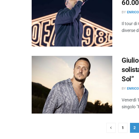
60.000
BY
ENRIC
Il tour di
diverse d
Giuli
solist
Sol”
BY
ENRIC
Venerdì 1
singolo "
1
2