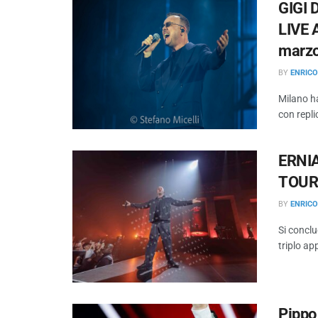
GIGI 
LIVE 
marzo 
BY
ENRIC
Milano ha
con repli
ERNIA
TOUR
BY
ENRIC
Si concl
triplo ap
Pippo