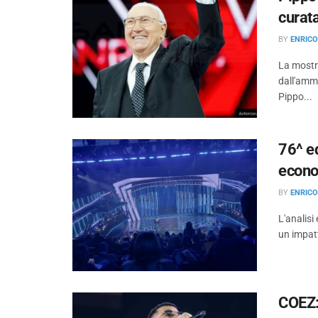
curat
BY
ENRIC
La mostra
dall'ammi
Pippo...
76^ ed
econ
BY
ENRIC
L'analis
un impatt
COEZ: 