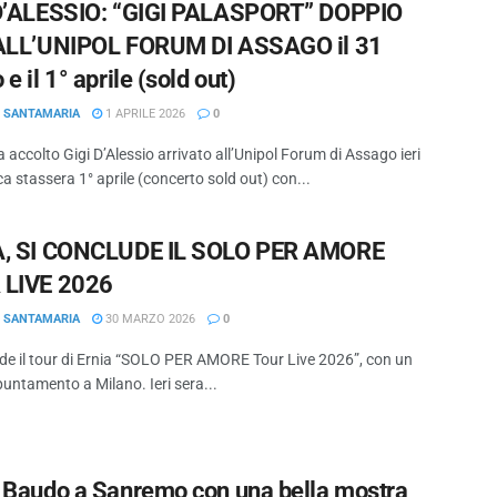
D’ALESSIO: “GIGI PALASPORT” DOPPIO
ALL’UNIPOL FORUM DI ASSAGO il 31
e il 1° aprile (sold out)
O SANTAMARIA
1 APRILE 2026
0
 accolto Gigi D’Alessio arrivato all’Unipol Forum di Assago ieri
ca stassera 1° aprile (concerto sold out) con...
, SI CONCLUDE IL SOLO PER AMORE
 LIVE 2026
O SANTAMARIA
30 MARZO 2026
0
ude il tour di Ernia “SOLO PER AMORE Tour Live 2026”, con un
puntamento a Milano. Ieri sera...
 Baudo a Sanremo con una bella mostra