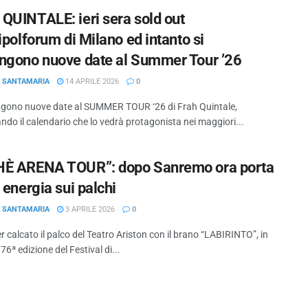
QUINTALE: ieri sera sold out
ipolforum di Milano ed intanto si
ngono nuove date al Summer Tour ’26
O SANTAMARIA
14 APRILE 2026
0
ngono nuove date al SUMMER TOUR ‘26 di Frah Quintale,
do il calendario che lo vedrà protagonista nei maggiori...
È ARENA TOUR”: dopo Sanremo ora porta
 energia sui palchi
O SANTAMARIA
3 APRILE 2026
0
 calcato il palco del Teatro Ariston con il brano “LABIRINTO”, in
 76ª edizione del Festival di...