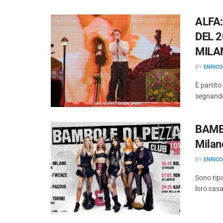
ALFA
DEL 
MILA
BY
ENRIC
È partito
segnando
BAMBO
Milan
BY
ENRIC
Sono ripa
loro casa