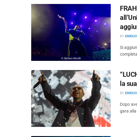
FRAH 
all’Un
aggiu
BY
ENRIC
Si aggiu
completan
“LUCH
la sua
BY
ENRIC
Dopo aver
gara alla